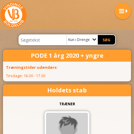
Kun i Drenge
PODE 1 årg 2020 + yngre
Træningstider udendørs:
Tirsdage: 16.30 - 17.30
Holdets stab
TRÆNER