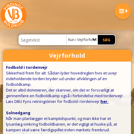
Kun i Vejrforhold
Vejrforhold
Fodbold i tordenvejr
Sikkerhed frem for alt. Sådan lyder hovedreglen hvis et uvejr
indeholdende torden bryder ud under afviklingen af en
fodboldkamp.
Det er altid dommeren, der skønner, om det er forsvarligt at
gennemføre en fodboldkamp også i forbindelse med tordenvejr.
Læs DBU Fyns retningslinier for fodbold i tordenvejr
her.
Solnedgang
Når man planlægger et kamptidspunkt, og man ikke har et
lysanlæg omkring fodboldbanen, er det vigtigt at huske på, at
kampen skal være færdigspillet inden mørkets frembrud.