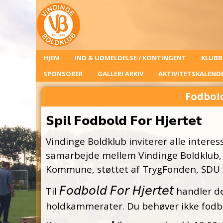
HJEM
IND & UDMELDELSE / KONTINGENT
KLUBB
SPONSORER
GALLERI ARKIV
AKTIVITETSKALEND
Fodbold
𝗦𝗽𝗶𝗹 𝗙𝗼𝗱𝗯𝗼𝗹𝗱 𝗙𝗼𝗿 𝗛𝗷𝗲𝗿𝘁𝗲𝘁
Vindinge Boldklub inviterer alle interesserede ti
samarbejde mellem Vindinge Boldklub, 
Kommune, støttet af TrygFonden, SDU 
𝘍𝘰𝘥𝘣𝘰𝘭𝘥 𝘍𝘰𝘳 𝘏𝘫𝘦𝘳𝘵𝘦𝘵
Til
handler de
holdkammerater. Du behøver ikke fodbo