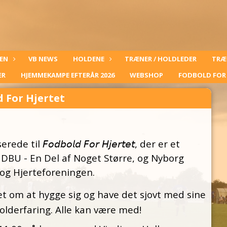
EN
VB NEWS
HOLDENE
TRÆNER / HOLDLEDER
TRÆ
ER
HJEMMEKAMPE EFTERÅR 2026
WEBSHOP
FODBOLD FOR 
 For Hjertet
l 𝘍𝘰𝘥𝘣𝘰𝘭𝘥 𝘍𝘰𝘳 𝘏𝘫𝘦𝘳𝘵𝘦𝘵, der er et
DBU - En Del af Noget Større, og Nyborg
og Hjerteforeningen.
t om at hygge sig og have det sjovt med sine
lderfaring. Alle kan være med!