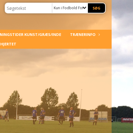
Kun i Fodbold For Hjertet
NINGSTIDER KUNST/GRÆS/INDE
TRÆNERINFO
HJERTET