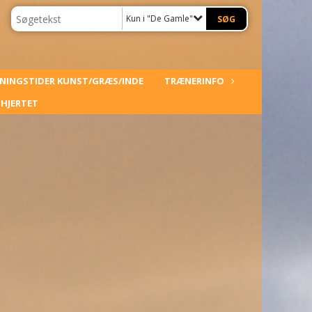
Kun i "De Gamle"
NINGSTIDER KUNST/GRÆS/INDE
TRÆNERINFO
HJERTET