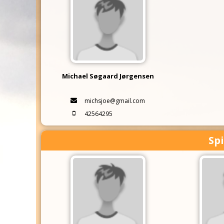
Michael Søgaard Jørgensen
michsjoe@gmail.com
42564295
Spi