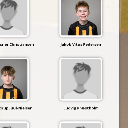
ysner Christiansen
Jakob Vitus Pedersen
drup Juul-Nielsen
Ludvig Præstholm