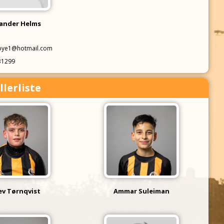
ander Helms
bye1@hotmail.com
31299
llerliste
ev Tørnqvist
Ammar Suleiman