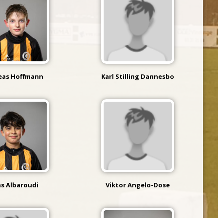
eas Hoffmann
Karl Stilling Dannesbo
as Albaroudi
Viktor Angelo-Dose