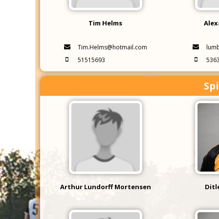
Tim Helms
Alex
Tim.Helms@hotmail.com
lum
51515693
536
Spi
Arthur Lundorff Mortensen
Ditl