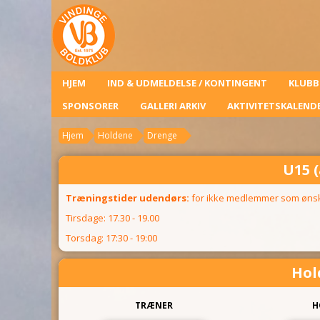
HJEM
IND & UDMELDELSE / KONTINGENT
KLUBB
SPONSORER
GALLERI ARKIV
AKTIVITETSKALEND
Hjem
Holdene
Drenge
U15 (
Træningstider udendørs:
for ikke medlemmer som ønsk
Tirsdage: 17.30 - 19.00
Torsdag: 17:30 - 19:00
Hol
TRÆNER
H