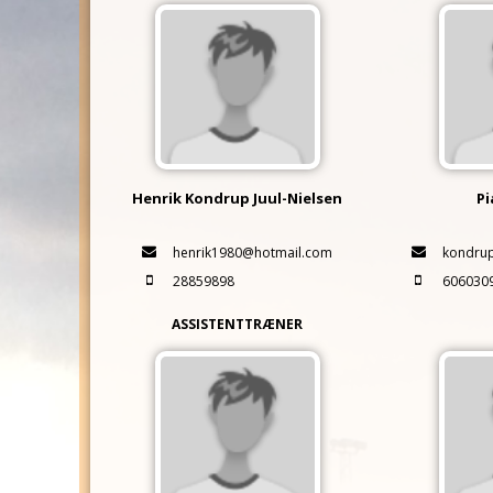
Henrik Kondrup Juul-Nielsen
Pi
henrik1980@hotmail.com
kondru
28859898
606030
ASSISTENTTRÆNER