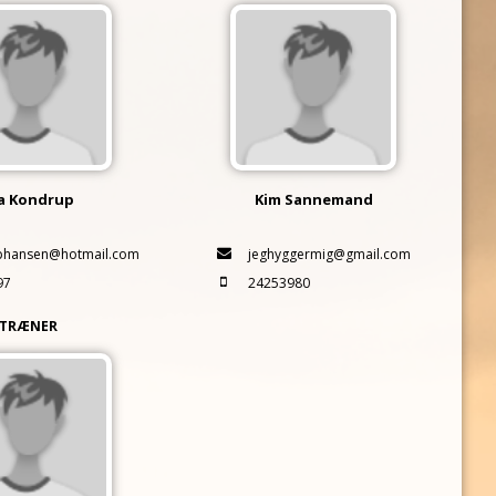
a Kondrup
Kim Sannemand
phansen@hotmail.com
jeghyggermig@gmail.com
97
24253980
TRÆNER